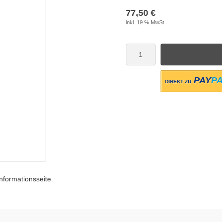
77,50 €
inkl. 19 % MwSt.
PAY
P
DIREKT ZU
Informationsseite
.