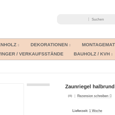
ENHOLZ
DEKORATIONEN
MONTAGEMAT
INGER / VERKAUFSSTÄNDE
BAUHOLZ / KVH
Zaunriegel halbrund 
|
Rezension schreiben
(0)
Lieferzeit:
1 Woche