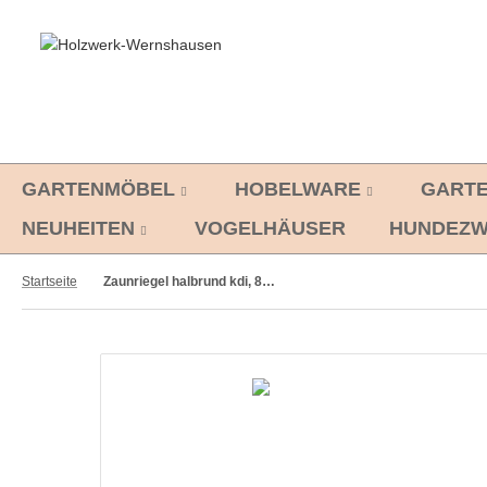
GARTENMÖBEL
HOBELWARE
GART
NEUHEITEN
VOGELHÄUSER
HUNDEZW
Startseite
Zaunriegel halbrund kdi, 8 x 300 cm, 10 Stück