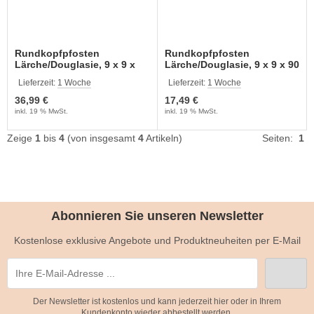
Rundkopfpfosten
Rundkopfpfosten
Lärche/Douglasie, 9 x 9 x
Lärche/Douglasie, 9 x 9 x 90
190 cm; 1 Stück
cm; 1 Stück
Lieferzeit:
1 Woche
Lieferzeit:
1 Woche
36,99 €
17,49 €
inkl. 19 % MwSt.
inkl. 19 % MwSt.
Zeige
1
bis
4
(von insgesamt
4
Artikeln)
Seiten:
1
Abonnieren Sie unseren Newsletter
Kostenlose exklusive Angebote und Produktneuheiten per E-Mail
Der Newsletter ist kostenlos und kann jederzeit hier oder in Ihrem
Kundenkonto wieder abbestellt werden.