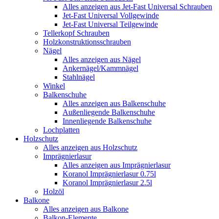
Alles anzeigen aus Jet-Fast Universal Schrauben
Jet-Fast Universal Vollgewinde
Jet-Fast Universal Teilgewinde
Tellerkopf Schrauben
Holzkonstruktionsschrauben
Nägel
Alles anzeigen aus Nägel
Ankernägel/Kammnägel
Stahlnägel
Winkel
Balkenschuhe
Alles anzeigen aus Balkenschuhe
Außenliegende Balkenschuhe
Innenliegende Balkenschuhe
Lochplatten
Holzschutz
Alles anzeigen aus Holzschutz
Imprägnierlasur
Alles anzeigen aus Imprägnierlasur
Koranol Imprägnierlasur 0.75l
Koranol Imprägnierlasur 2.5l
Holzöl
Balkone
Alles anzeigen aus Balkone
Balkon-Elemente