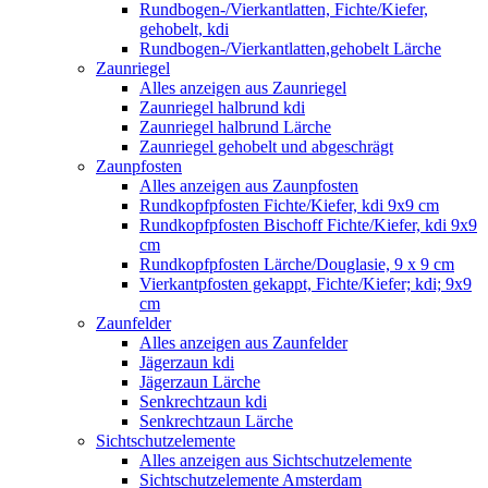
Rundbogen-/Vierkantlatten, Fichte/Kiefer,
gehobelt, kdi
Rundbogen-/Vierkantlatten,gehobelt Lärche
Zaunriegel
Alles anzeigen aus Zaunriegel
Zaunriegel halbrund kdi
Zaunriegel halbrund Lärche
Zaunriegel gehobelt und abgeschrägt
Zaunpfosten
Alles anzeigen aus Zaunpfosten
Rundkopfpfosten Fichte/Kiefer, kdi 9x9 cm
Rundkopfpfosten Bischoff Fichte/Kiefer, kdi 9x9
cm
Rundkopfpfosten Lärche/Douglasie, 9 x 9 cm
Vierkantpfosten gekappt, Fichte/Kiefer; kdi; 9x9
cm
Zaunfelder
Alles anzeigen aus Zaunfelder
Jägerzaun kdi
Jägerzaun Lärche
Senkrechtzaun kdi
Senkrechtzaun Lärche
Sichtschutzelemente
Alles anzeigen aus Sichtschutzelemente
Sichtschutzelemente Amsterdam