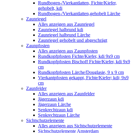
Rundbogen-/Vierkantlatten, Fichte/Kiefer,
gehobelt, kdi
Rundbogen-/Vierkantlatten,gehobelt Lärche
Zaunriegel
Alles anzeigen aus Zaunriegel
Zaunriegel halbrund kdi
Zaunriegel halbrund Lärche
Zaunriegel gehobelt und abgeschrägt
Zaunpfosten
Alles anzeigen aus Zaunpfosten
Rundkopfpfosten Fichte/Kiefer, kdi 9x9 cm
Rundkopfpfosten Bischoff Fichte/Kiefer, kdi 9x9
cm
Rundkopfpfosten Lärche/Douglasie, 9 x 9 cm
Vierkantpfosten gekappt, Fichte/Kiefer; kdi; 9x9
cm
Zaunfelder
Alles anzeigen aus Zaunfelder
Jägerzaun kdi
Jägerzaun Lärche
Senkrechtzaun kdi
Senkrechtzaun Lärche
Sichtschutzelemente
Alles anzeigen aus Sichtschutzelemente
Sichtschutzelemente Amsterdam