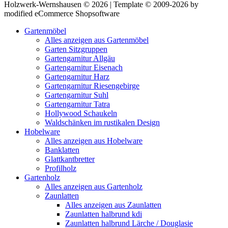
Holzwerk-Wernshausen © 2026 | Template © 2009-2026 by
modified eCommerce Shopsoftware
Gartenmöbel
Alles anzeigen aus Gartenmöbel
Garten Sitzgruppen
Gartengarnitur Allgäu
Gartengarnitur Eisenach
Gartengarnitur Harz
Gartengarnitur Riesengebirge
Gartengarnitur Suhl
Gartengarnitur Tatra
Hollywood Schaukeln
Waldschänken im rustikalen Design
Hobelware
Alles anzeigen aus Hobelware
Banklatten
Glattkantbretter
Profilholz
Gartenholz
Alles anzeigen aus Gartenholz
Zaunlatten
Alles anzeigen aus Zaunlatten
Zaunlatten halbrund kdi
Zaunlatten halbrund Lärche / Douglasie