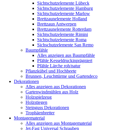
Sichtschutzelemente Lübeck
Sichtschutzelemente Hamburg
Sichtschutzelemente Marlow
Brettzaunelemente Holland
Brettzaun Antwerpen
Brettzaunelemente Rotterdam
Sichtschutzelemente Rimini
Sichtschutzelemente Roma
Sichschutzelemente San Remo
Baumpfähle
Alles anzeigen aus Baumpfähle
Pfähle Kesseldruckinprägniert
Pfähle Lärche roh/natur
Pflanzkübel und Hochbeete
Brunnen, Leuchttürme und Gartendeco
Dekorationen
Alles anzeigen aus Dekorationen
Gartenwindmühlen aus Holz
Holzspielzeug
Holzstiegen
Steinguss Dekorationen
Trophäenbretter
Montagematerial
Alles anzeigen aus Montagematerial
Jet-Fast Universal Schrauben