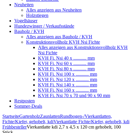
Neuheiten
Alles anzeigen aus Neuheiten
Holzstiegen
Vogelhäuser
Hundezwinger / Verkaufsstände
Bauholz / KVH
Alles anzeigen aus Bauholz / KVH
Konstruktionsvollholz KVH Nsi Fichte
Alles anzeigen aus Konstruktionsvollholz KVH
Nsi Fichte
KVH Fi. Nsi 40 x ........... mm
KVH Fi. Nsi 60 x ........... mm
KVH Fi. Nsi 80 x ........... mm
KVH Fi. Nsi 100 x ........... mm
KVH Fi. Nsi 120 x ........... mm
KVH Fi. Nsi 140 x ........... mm
KVH Fi. Nsi 160 x ........... mm
KVH Fi. Nsi 70 x 70 und 90 x 90 mm
Restposten
Sommer-Deals
Startseite
Gartenholz
Zaunlatten
Rundbogen-/Vierkantlatten,
Fichte/Kiefer, gehobelt, kdi
Vierkantlatte Fichte/Kiefer, gehobelt, kdi
Frühbesteller
Vierkantlatte kdi 2,7 x 4,5 x 120 cm gehobelt, 100
Stück