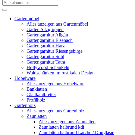
Gartenmöbel
Alles anzeigen aus Gartenmöbel
Garten Sitzgruppen
Gartengarnitur Allgäu
Gartengarnitur Eisenach
Gartengarnitur Harz
Gartengarnitur Riesengebirge
Gartengarnitur Suhl
Gartengarnitur Tatra
Hollywood Schaukeln
Waldschänken im rustikalen Design
Hobelware
Alles anzeigen aus Hobelware
Banklatten
Glattkantbretter
Profilholz
Gartenholz
Alles anzeigen aus Gartenholz
Zaunlatten
Alles anzeigen aus Zaunlatten
Zaunlatten halbrund kdi
Zaunlatten halbrund Lärche / Douglasie