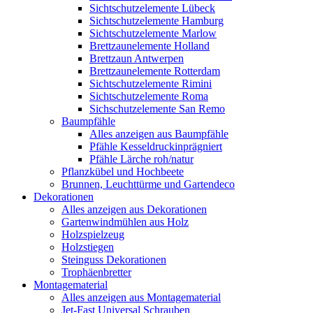
Sichtschutzelemente Lübeck
Sichtschutzelemente Hamburg
Sichtschutzelemente Marlow
Brettzaunelemente Holland
Brettzaun Antwerpen
Brettzaunelemente Rotterdam
Sichtschutzelemente Rimini
Sichtschutzelemente Roma
Sichschutzelemente San Remo
Baumpfähle
Alles anzeigen aus Baumpfähle
Pfähle Kesseldruckinprägniert
Pfähle Lärche roh/natur
Pflanzkübel und Hochbeete
Brunnen, Leuchttürme und Gartendeco
Dekorationen
Alles anzeigen aus Dekorationen
Gartenwindmühlen aus Holz
Holzspielzeug
Holzstiegen
Steinguss Dekorationen
Trophäenbretter
Montagematerial
Alles anzeigen aus Montagematerial
Jet-Fast Universal Schrauben