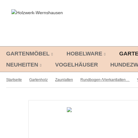
GARTENMÖBEL
HOBELWARE
GART
NEUHEITEN
VOGELHÄUSER
HUNDEZW
Startseite
Gartenholz
Zaunlatten
Rundbogen-/Vierkantlatten, Fichte/Kiefer, gehobelt, kdi