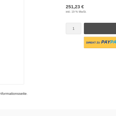
251,23 €
inkl. 19 % MwSt.
PAY
P
DIREKT ZU
Informationsseite
.