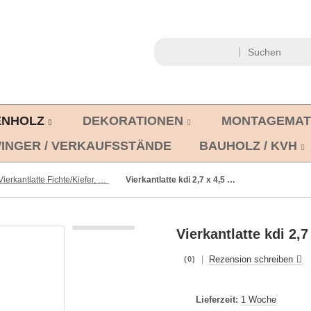
ENHOLZ
DEKORATIONEN
MONTAGEMAT
INGER / VERKAUFSSTÄNDE
BAUHOLZ / KVH
Vierkantlatte Fichte/Kiefer, gehobelt, kdi
Vierkantlatte kdi 2,7 x 4,5 x 120 cm gehobelt, 100 Stück
Vierkantlatte kdi 2,
|
Rezension schreiben
(0)
Lieferzeit:
1 Woche