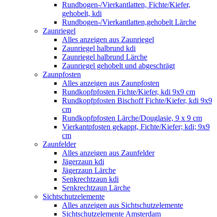
Rundbogen-/Vierkantlatten, Fichte/Kiefer,
gehobelt, kdi
Rundbogen-/Vierkantlatten,gehobelt Lärche
Zaunriegel
Alles anzeigen aus Zaunriegel
Zaunriegel halbrund kdi
Zaunriegel halbrund Lärche
Zaunriegel gehobelt und abgeschrägt
Zaunpfosten
Alles anzeigen aus Zaunpfosten
Rundkopfpfosten Fichte/Kiefer, kdi 9x9 cm
Rundkopfpfosten Bischoff Fichte/Kiefer, kdi 9x9
cm
Rundkopfpfosten Lärche/Douglasie, 9 x 9 cm
Vierkantpfosten gekappt, Fichte/Kiefer; kdi; 9x9
cm
Zaunfelder
Alles anzeigen aus Zaunfelder
Jägerzaun kdi
Jägerzaun Lärche
Senkrechtzaun kdi
Senkrechtzaun Lärche
Sichtschutzelemente
Alles anzeigen aus Sichtschutzelemente
Sichtschutzelemente Amsterdam