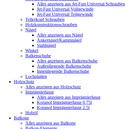
Alles anzeigen aus Jet-Fast Universal Schrauben
Jet-Fast Universal Vollgewinde
Jet-Fast Universal Teilgewinde
Tellerkopf Schrauben
Holzkonstruktionsschrauben
Nägel
Alles anzeigen aus Nägel
Ankernägel/Kammnägel
Stahlnägel
Winkel
Balkenschuhe
Alles anzeigen aus Balkenschuhe
Außenliegende Balkenschuhe
Innenliegende Balkenschuhe
Lochplatten
Holzschutz
Alles anzeigen aus Holzschutz
Imprägnierlasur
Alles anzeigen aus Imprägnierlasur
Koranol Imprägnierlasur 0.75l
Koranol Imprägnierlasur 2.5l
Holzöl
Balkone
Alles anzeigen aus Balkone
Balkon-Elemente