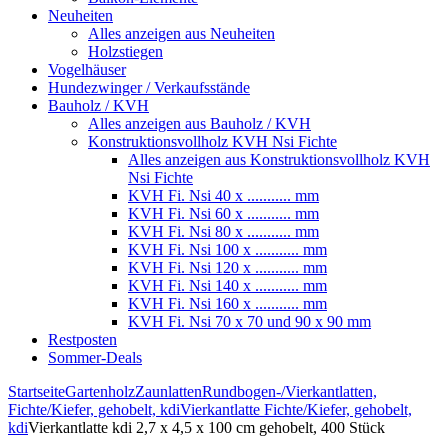
Neuheiten
Alles anzeigen aus Neuheiten
Holzstiegen
Vogelhäuser
Hundezwinger / Verkaufsstände
Bauholz / KVH
Alles anzeigen aus Bauholz / KVH
Konstruktionsvollholz KVH Nsi Fichte
Alles anzeigen aus Konstruktionsvollholz KVH
Nsi Fichte
KVH Fi. Nsi 40 x ........... mm
KVH Fi. Nsi 60 x ........... mm
KVH Fi. Nsi 80 x ........... mm
KVH Fi. Nsi 100 x ........... mm
KVH Fi. Nsi 120 x ........... mm
KVH Fi. Nsi 140 x ........... mm
KVH Fi. Nsi 160 x ........... mm
KVH Fi. Nsi 70 x 70 und 90 x 90 mm
Restposten
Sommer-Deals
Startseite
Gartenholz
Zaunlatten
Rundbogen-/Vierkantlatten,
Fichte/Kiefer, gehobelt, kdi
Vierkantlatte Fichte/Kiefer, gehobelt,
kdi
Vierkantlatte kdi 2,7 x 4,5 x 100 cm gehobelt, 400 Stück