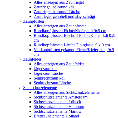
Alles anzeigen aus Zaunriegel
Zaunriegel halbrund kdi
Zaunriegel halbrund Lärche
Zaunriegel gehobelt und abgeschrägt
Zaunpfosten
Alles anzeigen aus Zaunpfosten
Rundkopfpfosten Fichte/Kiefer, kdi 9x9 cm
Rundkopfpfosten Bischoff Fichte/Kiefer, kdi 9x9
cm
Rundkopfpfosten Lärche/Douglasie, 9 x 9 cm
Vierkantpfosten gekappt, Fichte/Kiefer; kdi; 9x9
cm
Zaunfelder
Alles anzeigen aus Zaunfelder
Jägerzaun kdi
Jägerzaun Lärche
Senkrechtzaun kdi
Senkrechtzaun Lärche
Sichtschutzelemente
Alles anzeigen aus Sichtschutzelemente
Sichtschutzelemente Amsterdam
Sichtschutzelemente Lübeck
Sichtschutzelemente Hamburg
Sichtschutzelemente Marlow
Brettzaunelemente Holland