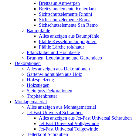
Brettzaun Antwerpen
Brettzaunelemente Rotterdam
Sichtschutzelemente Rimini
Sichtschutzelemente Roma
Sichschutzelemente San Remo
Baumpfähle
Alles anzeigen aus Baumpfähle
Pfähle Kesseldruckinprägniert
Pfähle Lärche roh/natur
Pflanzkübel und Hochbeete
Brunnen, Leuchttürme und Gartendeco
Dekorationen
Alles anzeigen aus Dekorationen
Gartenwindmühlen aus Holz
Holzspielzeug
Holzstiegen
Steinguss Dekorationen
Trophäenbretter
Montagematerial
Alles anzeigen aus Montagematerial
Jet-Fast Universal Schrauben
Alles anzeigen aus Jet-Fast Universal Schrauben
Jet-Fast Universal Vollgewinde
Jet-Fast Universal Teilgewinde
Tellerkopf Schrauben