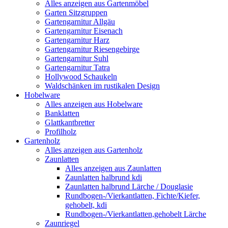
Alles anzeigen aus Gartenmöbel
Garten Sitzgruppen
Gartengarnitur Allgäu
Gartengarnitur Eisenach
Gartengarnitur Harz
Gartengarnitur Riesengebirge
Gartengarnitur Suhl
Gartengarnitur Tatra
Hollywood Schaukeln
Waldschänken im rustikalen Design
Hobelware
Alles anzeigen aus Hobelware
Banklatten
Glattkantbretter
Profilholz
Gartenholz
Alles anzeigen aus Gartenholz
Zaunlatten
Alles anzeigen aus Zaunlatten
Zaunlatten halbrund kdi
Zaunlatten halbrund Lärche / Douglasie
Rundbogen-/Vierkantlatten, Fichte/Kiefer,
gehobelt, kdi
Rundbogen-/Vierkantlatten,gehobelt Lärche
Zaunriegel