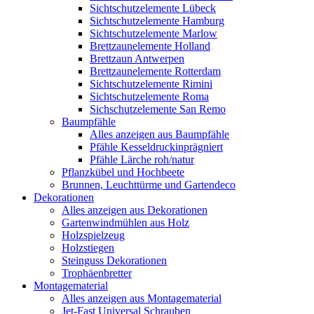
Sichtschutzelemente Lübeck
Sichtschutzelemente Hamburg
Sichtschutzelemente Marlow
Brettzaunelemente Holland
Brettzaun Antwerpen
Brettzaunelemente Rotterdam
Sichtschutzelemente Rimini
Sichtschutzelemente Roma
Sichschutzelemente San Remo
Baumpfähle
Alles anzeigen aus Baumpfähle
Pfähle Kesseldruckinprägniert
Pfähle Lärche roh/natur
Pflanzkübel und Hochbeete
Brunnen, Leuchttürme und Gartendeco
Dekorationen
Alles anzeigen aus Dekorationen
Gartenwindmühlen aus Holz
Holzspielzeug
Holzstiegen
Steinguss Dekorationen
Trophäenbretter
Montagematerial
Alles anzeigen aus Montagematerial
Jet-Fast Universal Schrauben