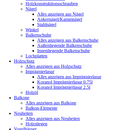
Holzkonstruktionsschrauben
Nägel
Alles anzeigen aus Nägel
Ankernägel/Kammnägel
Stahlnägel
Winkel
Balkenschuhe
Alles anzeigen aus Balkenschuhe
Außenliegende Balkenschuhe
Innenliegende Balkenschuhe
Lochplatten
Holzschutz
Alles anzeigen aus Holzschutz
Imprägnierlasur
Alles anzeigen aus Imprägnierlasur
Koranol Imprägnierlasur 0.75l
Koranol Imprägnierlasur 2.5l
Holzöl
Balkone
Alles anzeigen aus Balkone
Balkon-Elemente
Neuheiten
Alles anzeigen aus Neuheiten
Holzstiegen
Vogelhäuser