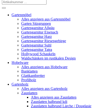
Gartenmöbel
Alles anzeigen aus Gartenmöbel
Garten Sitzgruppen
Gartengarnitur Allgäu
Gartengarnitur Eisenach
Gartengarnitur Harz
Gartengarnitur Riesengebirge
Gartengarnitur Suhl
Gartengarnitur Tatra
Hollywood Schaukeln
Waldschänken im rustikalen Design
Hobelware
Alles anzeigen aus Hobelware
Banklatten
Glattkantbretter
Profilholz
Gartenholz
Alles anzeigen aus Gartenholz
Zaunlatten
Alles anzeigen aus Zaunlatten
Zaunlatten halbrund kdi
Zaunlatten halbrund Lärche / Douglasie