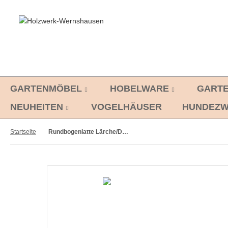
GARTENMÖBEL
HOBELWARE
GART
NEUHEITEN
VOGELHÄUSER
HUNDEZW
Startseite
Rundbogenlatte Lärche/Douglasie 20 x 95 x 1200 mm 100 Stück