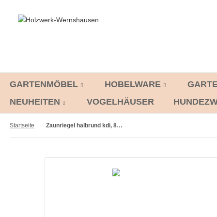
GARTENMÖBEL
HOBELWARE
GART
NEUHEITEN
VOGELHÄUSER
HUNDEZW
Startseite
Zaunriegel halbrund kdi, 8 x 200 cm, 30 Stück