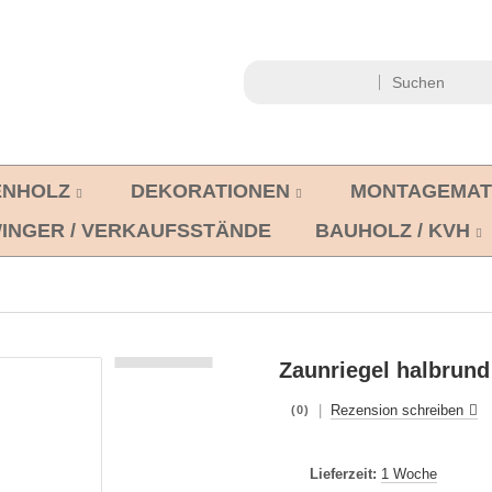
ENHOLZ
DEKORATIONEN
MONTAGEMAT
INGER / VERKAUFSSTÄNDE
BAUHOLZ / KVH
Zaunriegel halbrund 
|
Rezension schreiben
(0)
Lieferzeit:
1 Woche