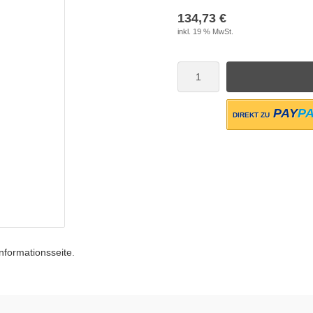
134,73 €
inkl. 19 % MwSt.
PAY
P
DIREKT ZU
Informationsseite
.